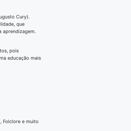
Augusto Cury).
lidade, que
da aprendizagem.
tos, pois
 uma educação mais
.
, Folclore e muito