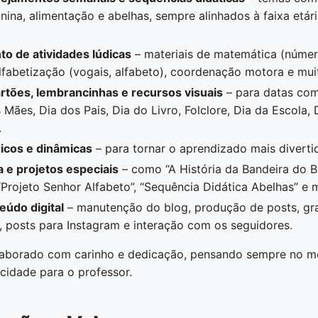
unina, alimentação e abelhas, sempre alinhados à faixa etá
o de atividades lúdicas
– materiais de matemática (númer
lfabetização (vogais, alfabeto), coordenação motora e mui
rtões, lembrancinhas e recursos visuais
– para datas co
 Mães, Dia dos Pais, Dia do Livro, Folclore, Dia da Escola,
.
icos e dinâmicas
– para tornar o aprendizado mais divertid
ta e projetos especiais
– como “A História da Bandeira do Br
 “Projeto Senhor Alfabeto”, “Sequência Didática Abelhas” e 
eúdo digital
– manutenção do blog, produção de posts, gr
 posts para Instagram e interação com os seguidores.
laborado com carinho e dedicação, pensando sempre no me
icidade para o professor.