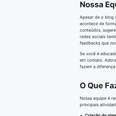
Nossa Eq
Apesar de o blog 
acontece de forma
conteúdos, sugere
redes sociais tam
feedbacks que nos
Se você é educador
em contato. Adoram
fazem a diferença
O Que Fa
Nossa equipe é res
principais ativida
Criação de pla