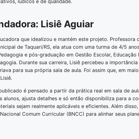
tivos, lúdicos e de qualidade.
dadora: Lisiê Aguiar
educadora que idealizou e mantém este projeto. Professora
municipal de Taquari/RS, ela atua com uma turma de 4/5 ano
, Pedagogia e pós-graduação em Gestão Escolar, Educação I
dagogia. Durante sua carreira, Lisiê percebeu a importância
riava para sua própria sala de aula. Foi assim que, em mai
Lisiê.
blicado é pensado a partir da prática real em sala de aula
 alunos, ajusta detalhes e só então disponibiliza para a c
eriais sejam realmente aplicáveis e eficientes. Além disso,
Nacional Comum Curricular (BNCC) para alinhar seus plan