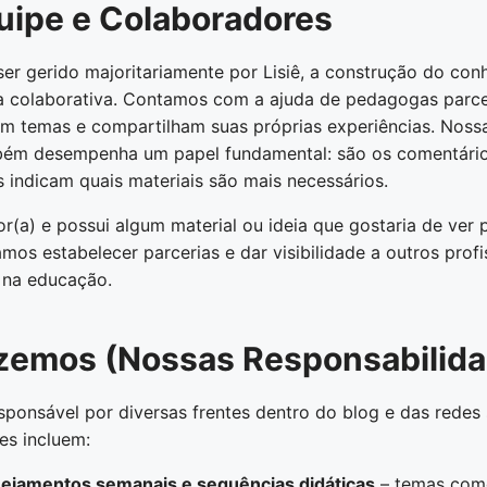
uipe e Colaboradores
ser gerido majoritariamente por Lisiê, a construção do co
 colaborativa. Contamos com a ajuda de pedagogas parce
m temas e compartilham suas próprias experiências. Nos
bém desempenha um papel fundamental: são os comentário
 indicam quais materiais são mais necessários.
(a) e possui algum material ou ideia que gostaria de ver p
os estabelecer parcerias e dar visibilidade a outros profi
 na educação.
zemos (Nossas Responsabilida
ponsável por diversas frentes dentro do blog e das redes 
des incluem:
nejamentos semanais e sequências didáticas
– temas como