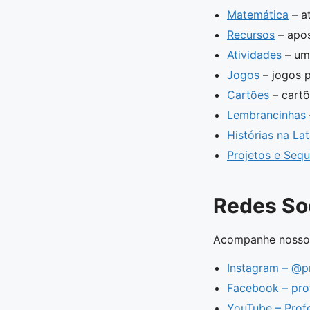
Matemática
– a
Recursos
– apos
Atividades
– uma
Jogos
– jogos p
Cartões
– cartõ
Lembrancinhas
Histórias na La
Projetos e Sequ
Redes Soc
Acompanhe nosso t
Instagram – @pr
Facebook – prof
YouTube – Profe