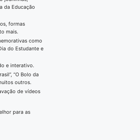
ria da Educação
os, formas
to mais.
memorativas como
 Dia do Estudante e
o e interativo.
asil”, “O Bolo da
muitos outros.
avação de vídeos
lhor para as