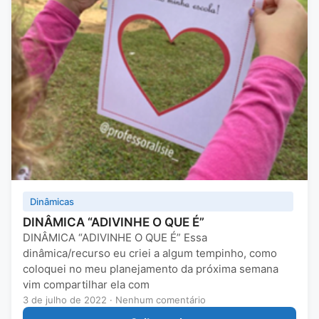
Dinâmicas
DINÂMICA “ADIVINHE O QUE É”
DINÂMICA “ADIVINHE O QUE É” Essa
dinâmica/recurso eu criei a algum tempinho, como
coloquei no meu planejamento da próxima semana
vim compartilhar ela com
3 de julho de 2022
·
Nenhum comentário