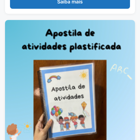
Saiba mais