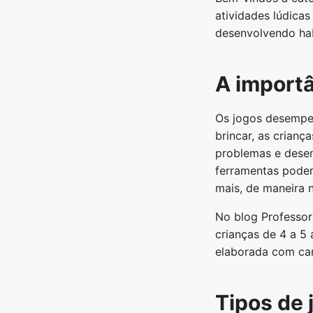
atividades lúdica
desenvolvendo habi
A importâ
Os jogos desempen
brincar, as crian
problemas e desen
ferramentas poder
mais, de maneira n
No blog Professor
crianças de 4 a 5
elaborada com car
Tipos de 