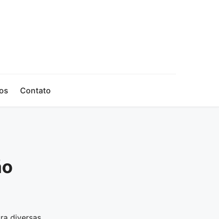
os
Contato
ão
ra diversas