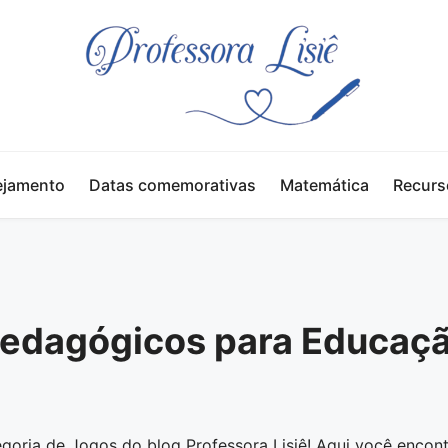
ejamento
Datas comemorativas
Matemática
Recurs
edagógicos para Educaç
goria de Jogos do blog Professora Lisiê! Aqui você encont