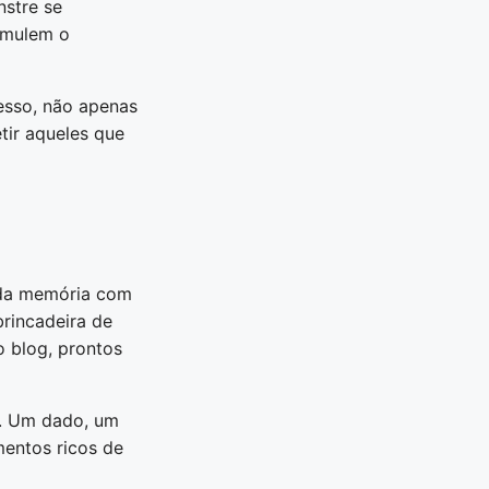
nstre se
timulem o
cesso, não apenas
tir aqueles que
 da memória com
brincadeira de
 blog, prontos
. Um dado, um
mentos ricos de