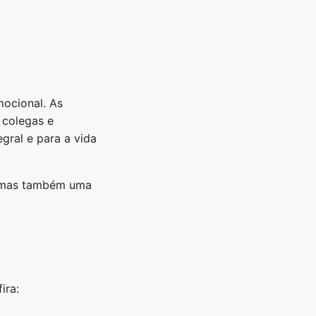
ocional. As
 colegas e
gral e para a vida
o, mas também uma
ira: