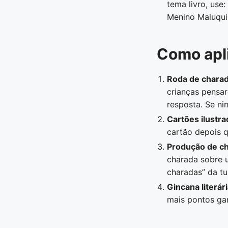
tema livro, us
Menino Maluqui
Como apli
Roda de charad
crianças pensa
resposta. Se ni
Cartões ilustra
cartão depois q
Produção de ch
charada sobre u
charadas” da tu
Gincana literári
mais pontos ga