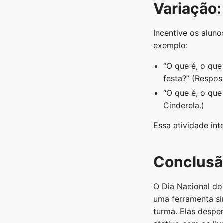
Variação:
Incentive os alun
exemplo:
“O que é, o qu
festa?” (Respos
“O que é, o que
Cinderela.)
Essa atividade int
Conclusã
O Dia Nacional do
uma ferramenta si
turma. Elas despe