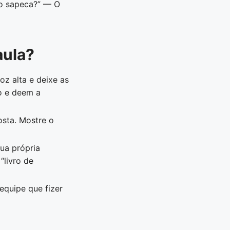
to sapeca?” — O
aula?
z alta e deixe as
o e deem a
sta. Mostre o
ua própria
“livro de
equipe que fizer