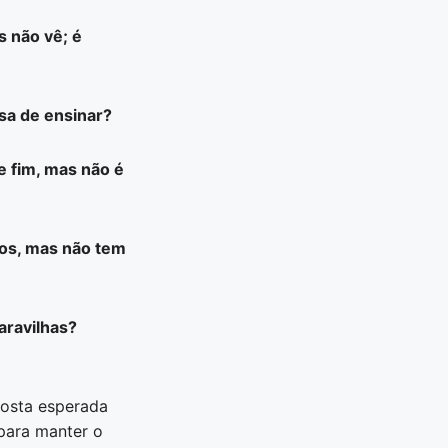
s não vê; é
sa de ensinar?
e fim, mas não é
dos, mas não tem
aravilhas?
posta esperada
para manter o