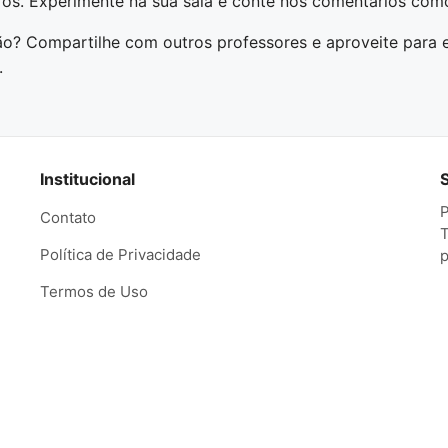
vros. Experimente na sua sala e conte nos comentários como
o? Compartilhe com outros professores e aproveite para 
.
Institucional
P
Contato
T
Política de Privacidade
p
Termos de Uso