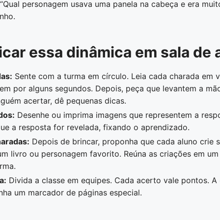
e: “Qual personagem usava uma panela na cabeça e era mui
nho.
car essa dinâmica em sala de 
as:
Sente com a turma em círculo. Leia cada charada em vo
rem por alguns segundos. Depois, peça que levantem a mã
nguém acertar, dê pequenas dicas.
dos:
Desenhe ou imprima imagens que representem a respo
ue a resposta for revelada, fixando o aprendizado.
aradas:
Depois de brincar, proponha que cada aluno crie s
m livro ou personagem favorito. Reúna as criações em um 
rma.
a:
Divida a classe em equipes. Cada acerto vale pontos. A 
nha um marcador de páginas especial.