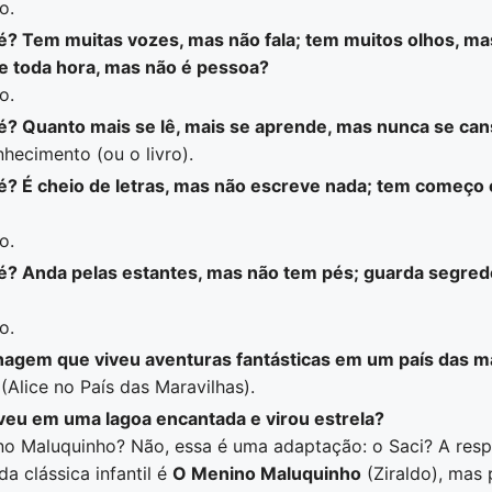
o.
 é? Tem muitas vozes, mas não fala; tem muitos olhos, ma
 toda hora, mas não é pessoa?
o.
 é? Quanto mais se lê, mais se aprende, mas nunca se can
hecimento (ou o livro).
 é? É cheio de letras, mas não escreve nada; tem começo 
o.
 é? Anda pelas estantes, mas não tem pés; guarda segre
o.
nagem que viveu aventuras fantásticas em um país das m
(Alice no País das Maravilhas).
veu em uma lagoa encantada e virou estrela?
no Maluquinho? Não, essa é uma adaptação: o Saci? A res
a clássica infantil é
O Menino Maluquinho
(Ziraldo), mas 