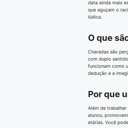
data ainda mais e
que aguçam o raci
lúdica.
O que sã
Charadas são perg
com duplo sentido 
funcionam como um
dedução e a imag
Por que u
Além de trabalhar
alunos, promovem 
etárias. Você pod