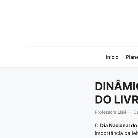
Início
Plan
DINÂMI
DO LIV
Professora Lisiê — 
O
Dia Nacional do
importância da leit