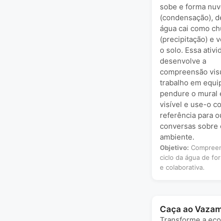
sobe e forma nu
(condensação), d
água cai como ch
(precipitação) e v
o solo. Essa ativ
desenvolve a
compreensão visu
trabalho em equip
pendure o mural 
visível e use-o 
referência para o
conversas sobre 
ambiente.
Objetivo:
Compreen
ciclo da água de fo
e colaborativa.
Caça ao Vaza
Transforme a ec