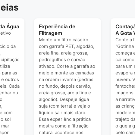
eias
 da Água
Experiência de
Contaçã
etivo
Filtragem
A Gota 
Monte um filtro caseiro
Conte a h
ciclo da
com garrafa PET, algodão,
"Gotinha 
,
areia fina, areia grossa,
começa 
cipitação
pedregulhos e carvão
cai como
ilize
ativado. Corte a garrafa ao
para um r
o para as
meio e monte as camadas
evapora e
l e outros
na ordem inversa (pedras
nuvem. V
veis. Cada
no fundo, depois carvão,
fantoches
enhar ou
areia grossa, areia fina e
imagens 
o.
algodão). Despeje água
a narrati
,
suja (com terra) e veja o
as crian
se com
líquido sair mais claro.
modelem
 o sol
Essa experiência prática
trajeto d
 mar
mostra como a filtração
o que a 
apor
natural acontece nos
pelo ca