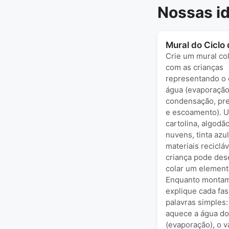
Nossas id
Mural do Ciclo
Crie um mural col
com as crianças
representando o 
água (evaporação
condensação, pre
e escoamento). Ut
cartolina, algodã
nuvens, tinta azu
materiais reciclá
criança pode des
colar um element
Enquanto montam
explique cada fa
palavras simples:
aquece a água do
(evaporação), o v