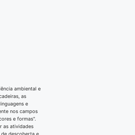
ência ambiental e
cadeiras, as
 linguagens e
mente nos campos
cores e formas".
 as atividades
e de descoberta e