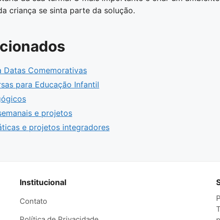
a criança se sinta parte da solução.
acionados
ra Datas Comemorativas
rsas para Educação Infantil
gógicos
semanais e projetos
ticas e projetos integradores
Institucional
P
Contato
T
Política de Privacidade
p