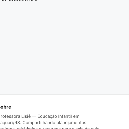
Sobre
rofessora Lisiê — Educação Infantil em
aquari/RS. Compartilhando planejamentos,
rojetos, atividades e recursos para a sala de aula.