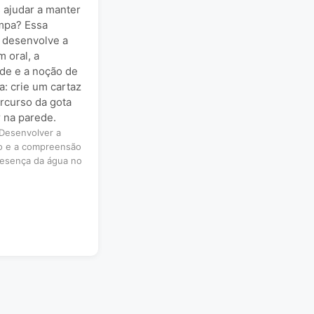
ajudar a manter
impa? Essa
e desenvolve a
 oral, a
ade e a noção de
ca: crie um cartaz
rcurso da gota
r na parede.
Desenvolver a
o e a compreensão
resença da água no