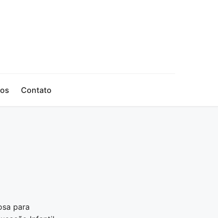
sos
Contato
a
osa para