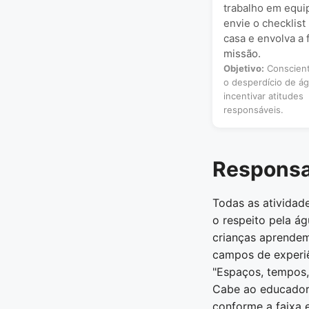
trabalho em equip
envie o checklist
casa e envolva a 
missão.
Objetivo:
Conscient
o desperdício de á
incentivar atitudes
responsáveis.
Responsab
Todas as atividad
o respeito pela ág
crianças aprendem 
campos de experiê
"Espaços, tempos, 
Cabe ao educador 
conforme a faixa 