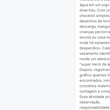
água em um jogo
divertido. Com u
checklist simple
desenhos de torn
descarga, mangue
crianças percorr
escola ou casa m
onde há vazamen
desperdício. Cad
vazamento identi
rende um adesiv
"super herói da á
Depois, registr
gráfico quantos 
encontrados, int
conceitos matemá
contagem e comp
Essa atividade p
observação,
responsabilidade