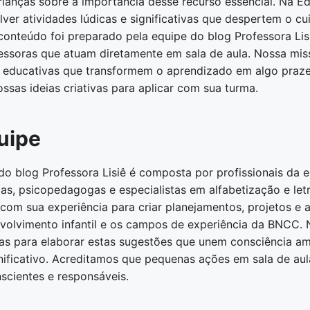
rianças sobre a importância desse recurso essencial. Na Ed
er atividades lúdicas e significativas que despertem o c
conteúdo foi preparado pela equipe do blog Professora Lis
ssoras que atuam diretamente em sala de aula. Nossa mis
s educativas que transformem o aprendizado em algo praze
ossas ideias criativas para aplicar com sua turma.
uipe
do blog Professora Lisiê é composta por profissionais da e
as, psicopedagogas e especialistas em alfabetização e le
com sua experiência para criar planejamentos, projetos e 
volvimento infantil e os campos de experiência da BNCC. 
as para elaborar estas sugestões que unem consciência amb
nificativo. Acreditamos que pequenas ações em sala de a
scientes e responsáveis.