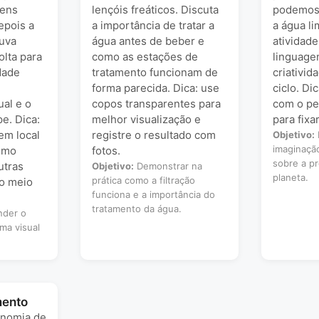
vens
lençóis freáticos. Discuta
podemos 
epois a
a importância de tratar a
a água l
uva
água antes de beber e
atividad
olta para
como as estações de
linguagem
idade
tratamento funcionam de
criativid
forma parecida. Dica: use
ciclo. Di
al e o
copos transparentes para
com o pe
e. Dica:
melhor visualização e
para fixa
em local
registre o resultado com
Objetivo:
imaginaçã
como
fotos.
sobre a p
utras
Objetivo:
Demonstrar na
planeta.
prática como a filtração
o meio
funciona e a importância do
tratamento da água.
der o
rma visual
mento
onomia de