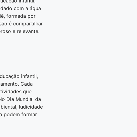
ucação Infantil,
uidado com a água
iê, formada por
são é compartilhar
roso e relevante.
ducação infantil,
tramento. Cada
atividades que
No Dia Mundial da
iental, ludicidade
ula podem formar