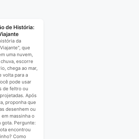
o de História:
Viajante
istória da
Viajante", que
em uma nuvem,
 chuva, escorre
io, chega ao mar,
 volta para a
ocê pode usar
 de feltro ou
projetadas. Após
va, proponha que
ças desenhem ou
 em massinha o
a gota. Pergunte:
gota encontrou
minho? Como