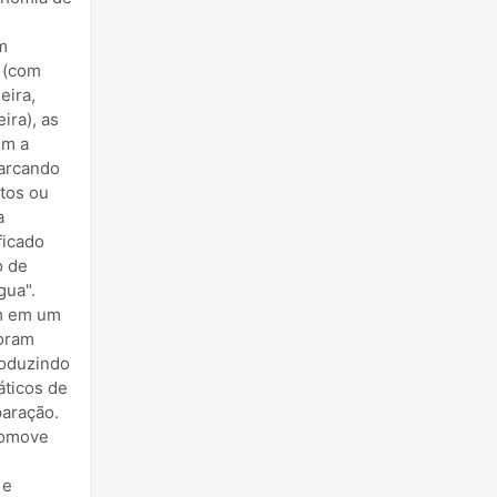
m
s (com
eira,
ira), as
em a
arcando
tos ou
a
ficado
o de
gua".
em em um
foram
roduzindo
ticos de
aração.
romove
 e