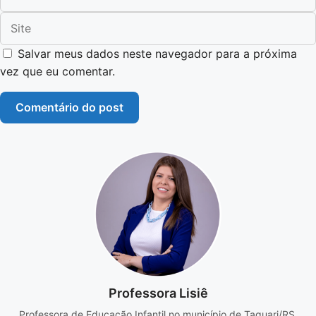
Site
Salvar meus dados neste navegador para a próxima
vez que eu comentar.
Professora Lisiê
Professora de Educação Infantil no município de Taquari/RS.