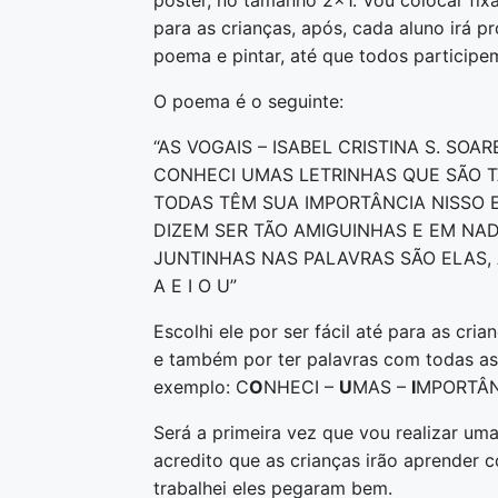
pôster, no tamanho 2×1. Vou colocar fix
para as crianças, após, cada aluno irá p
poema e pintar, até que todos participe
O poema é o seguinte:
“AS VOGAIS – ISABEL CRISTINA S. SOAR
CONHECI UMAS LETRINHAS QUE SÃO T
TODAS TÊM SUA IMPORTÂNCIA NISSO E
DIZEM SER TÃO AMIGUINHAS E EM NAD
JUNTINHAS NAS PALAVRAS SÃO ELAS, 
A E I O U”
Escolhi ele por ser fácil até para as cri
e também por ter palavras com todas as 
exemplo: C
O
NHECI –
U
MAS –
I
MPORTÂN
Será a primeira vez que vou realizar um
acredito que as crianças irão aprender c
trabalhei eles pegaram bem.