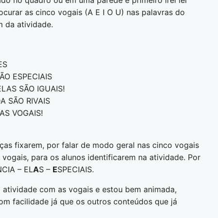
ado no quadro ou em uma parede e primeiro irei ler
rocurar as cinco vogais (A E I O U) nas palavras do
m da atividade.
ES
ÃO ESPECIAIS
LAS SÃO IGUAIS!
A SÃO RIVAIS
AS VOGAIS!
anças fixarem, por falar de modo geral nas cinco vogais
vogais, para os alunos identificarem na atividade. Por
CIA – EL
A
S –
E
SPECIAIS.
a atividade com as vogais e estou bem animada,
om facilidade já que os outros conteúdos que já